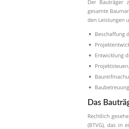
Der Bauträger z
gesamte Baumanag
den Leistungen 
Beschaffung d
Projektentwic
Entwicklung 
Projektsteuer
Baureifmach
Baubetreuun
Das Bauträ
Rechtlich gesehe
(BTVG), das in e