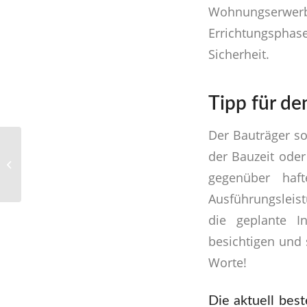
Wohnungserwer
Errichtungsphase
Sicherheit.
Tipp für d
Der Bauträger s
Pensionslücke –
der Bauzeit oder
Vorsorge beugt
gegenüber haf
Altersarmut vor!
Ausführungsleistu
die geplante In
besichtigen und 
Worte!
Die aktuell bes