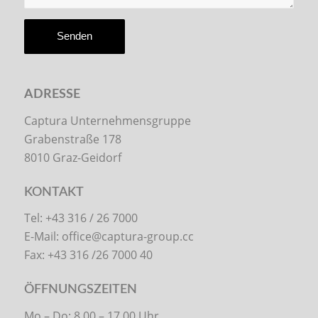
ADRESSE
Captura Unternehmensgruppe
Grabenstraße 178
8010 Graz-Geidorf
KONTAKT
Tel: +43 316 / 26 7000
E-Mail:
office@captura-group.cc
Fax: +43 316 /26 7000 40
ÖFFNUNGSZEITEN
Mo – Do: 8.00 – 17.00 Uhr