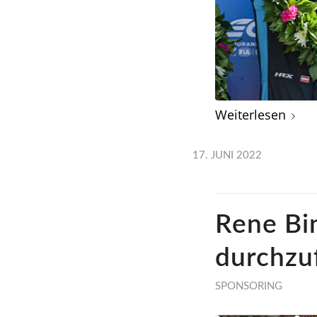
Weiterlesen
17. JUNI 2022
Rene Bin
durchzuf
SPONSORING