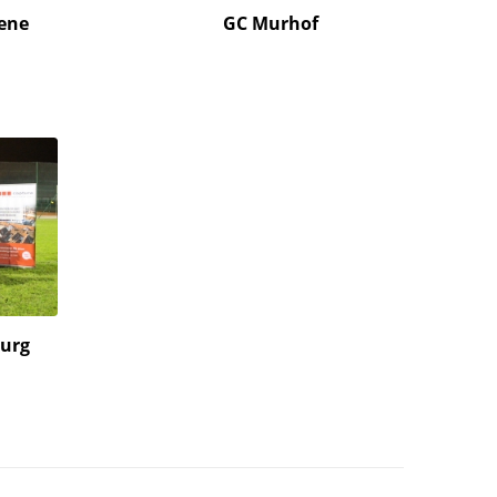
ene
GC Murhof
burg