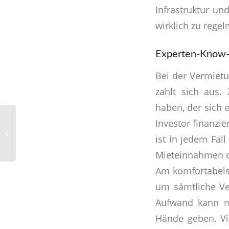
Infrastruktur und
wirklich zu reg
Experten-Know-h
Bei der Vermietu
zahlt sich aus.
haben, der sich 
Positivtrends in der
Investor finanzie
Entwicklung des
ist in jedem Fal
Immobilienmarkts in
Aussicht
Mieteinnahmen d
Am komfortabelst
um sämtliche Ve
Aufwand kann ma
Hände geben. Vi