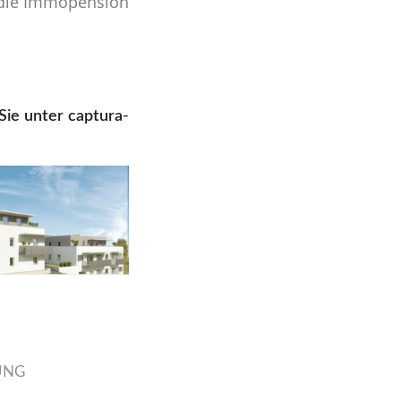
h die Immopension
Sie unter
captura-
UNG