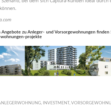
 Szenario, bei dem sich Captura-Kunden ideal durc
 können.
va.com
en Angebote zu Anleger- und Vorsorgewohnungen finden 
ewohnungen-projekte
ANLEGERWOHNUNG
,
INVESTMENT
,
VORSORGEWOHN