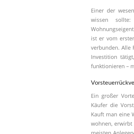
Einer der wesen
wissen sollte
Wohnungseigentu
ist er vom erst
verbunden. Alle 
Investition täti
funktionieren – 
Vorsteuerrückv
Ein großer Vort
Käufer die Vors
Kauft man eine W
wohnen, erwirbt
meisten Anlegerw