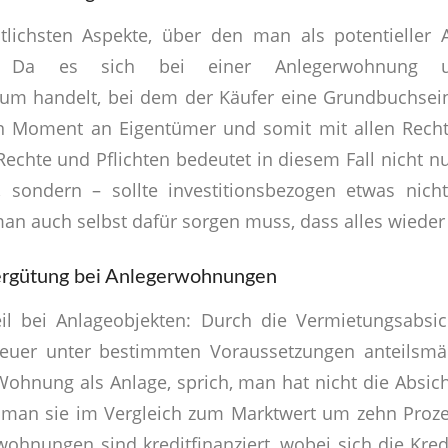
tlichsten Aspekte, über den man als potentieller 
: Da es sich bei einer Anlegerwohnung um
m handelt, bei dem der Käufer eine Grundbuchsein
en Moment an Eigentümer und somit mit allen Recht
Rechte und Pflichten bedeutet in diesem Fall nicht n
gt, sondern – sollte investitionsbezogen etwas nic
man auch selbst dafür sorgen muss, dass alles wieder
ergütung bei Anlegerwohnungen
eil bei Anlageobjekten: Durch die Vermietungsabs
teuer unter bestimmten Voraussetzungen anteilsmäß
ohnung als Anlage, sprich, man hat nicht die Absicht
 man sie im Vergleich zum Marktwert um zehn Prozen
ohnungen sind kreditfinanziert, wobei sich die Kred