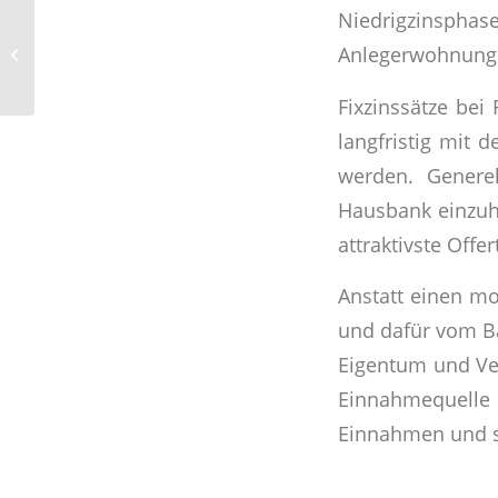
Niedrigzinsph
Die richtige Größe für
Anlegerwohnunge
Anlegerwohnungen?
Fixzinssätze bei
langfristig mit 
werden. Generel
Hausbank einzuh
attraktivste Offe
Anstatt einen mo
und dafür vom Ba
Eigentum und Ver
Einnahmequelle 
Einnahmen und s