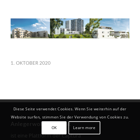
1. OKTOBER 2020
Diese Seite verwendet Cookies. Wenn Sie weiterhin auf der
Website surfen, stimmen Sie der Verwendung von Cookies zu.
Anlegerwohnung24.at
OK
Learn more
ist eine Plattform der Captura