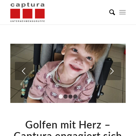
Weiter
1
2
3
4
Golfen mit Herz –