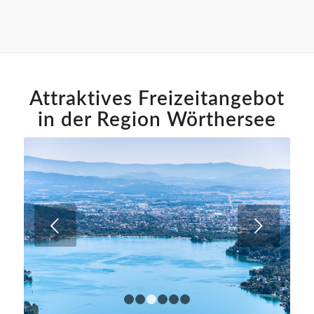
Attraktives Freizeitangebot
in der Region Wörthersee
Weiter
1
2
3
4
5
6