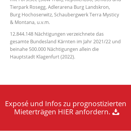
Tierpark Rosegg, Adlerarena Burg Landskron,
Burg Hochoserwitz, Schaubergwerk Terra Mysticy
& Montana, u.v.m.
12.844.148 Nächtigungen verzeichnete das
gesamte Bundesland Kärnten im Jahr 2021/22 und
beinahe 500.000 Nächtigungen allein die
Hauptstadt Klagenfurt (2022).
Exposé und Infos zu prognostizierten
Mieterträgen HIER anfordern.