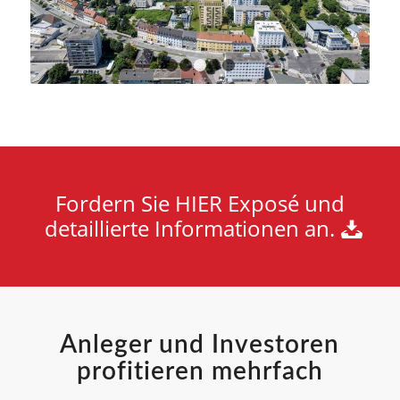
1
2
3
4
5
Fordern Sie HIER Exposé und
detaillierte Informationen an.
Anleger und Investoren
profitieren mehrfach